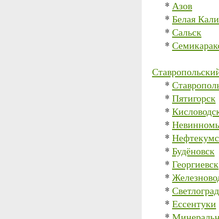
*
Азов
*
Белая Кали
*
Сальск
*
Семикарак
Ставропольски
*
Ставропол
*
Пятигорск
*
Кисловодс
*
Невинном
*
Нефтекумс
*
Будёновск
*
Георгиевск
*
Железново
*
Светлоград
*
Ессентуки
*
Минеральн