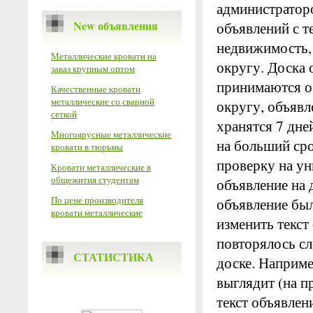
администраторо
New объявления
объявлений с 
недвижимость, 
Металлические кровати на
округу. Доск
заказ крупным оптом
принимаются о
Качественные кровати
металлические со сварной
округу, объяв
сеткой
хранятся 7 дне
Многоярусные металлические
на больший сро
кровати в тюрьмы
проверку на ун
Кровати металлические в
общежития студентам
объявление на 
По цене производителя
объявление был
кровати металлические
изменить текст
повторялось сл
СТАТИСТИКА
доске. Наприме
выглядит (на п
текст объявлен