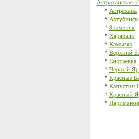
Астраханская о
*
Астрахань
*
Ахтубинск
*
Знаменск
*
Харабали
*
Камызяк
*
Верхний Б
*
Енотаевка
*
Черный Яр
*
Красные Б
*
Капустин 
*
Красный Я
*
Нариманов