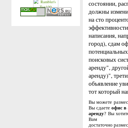
состоянии, рас
должны изменит
на сто процент
эффективности 
написания, нап
город), сдам о
потенциальных 
поисковых сист
аренду", друго
аренду)", трет
объявление уви
тот который на
Вы можете размес
Вы сдаете
офис в
аренду
? Вы хотит
Вам
достаточно размес